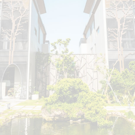
經歷
相關學經歷
現任／艾爾文森室內裝修有限公司 負責人
現任／高雄室內設計裝修同業公會 理事，鑑定委員
學歷
美國 Rhode Island School Design 建築系
丹麥 哥本哈根大學交換學生
美國 紐約Pratt Institute 室內設計碩士
二十餘年設計、工程、營造經歷
證照
建築物室內裝修業登記證
建築物室內裝修專業技術人員登記證
勞工安全衛生管理甲級技術士
建築物公共安全檢查專業檢查人認可證
公共建築物設置身心障礙者行動與使用之設施及設備勘檢